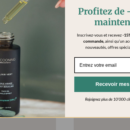
Profitez de
Savon Baie des anges
Savon Lune de mie
mainten
CHF 11,90
CHF 11,90
Inscrivez-vous et recevez
-15
commande
,
ainsi qu'un ac
AJOUTER AU PANIER
AJOUTER AU PANIER
nouveautés, offres spécia
eller
Recevoir me
Rejoignez plus de 10'000 clie