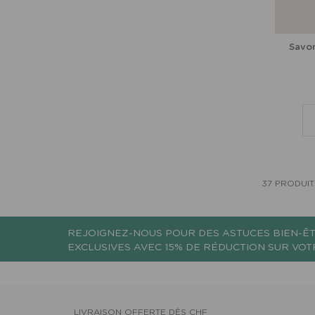
Savon
37 PRODUIT
REJOIGNEZ-NOUS POUR DES ASTUCES BIEN-ÊT
EXCLUSIVES AVEC 15% DE RÉDUCTION SUR VO
LIVRAISON OFFERTE DÈS CHF