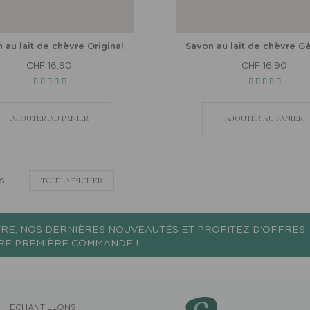
 au lait de chèvre Original
Savon au lait de chèvre G
CHF 16,90
CHF 16,90
AJOUTER AU PANIER
AJOUTER AU PANIER
S
|
TOUT AFFICHER
RE, NOS DERNIÈRES NOUVEAUTÉS ET PROFITEZ D'OFFRES
TRE PREMIÈRE COMMANDE !
ECHANTILLONS