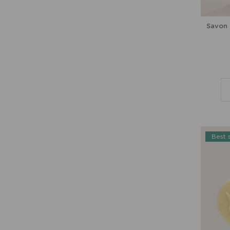
Savon 
Best s