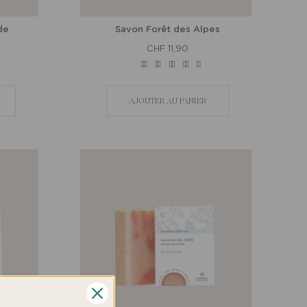
de
Savon Forêt des Alpes
CHF 11,90
AJOUTER AU PANIER