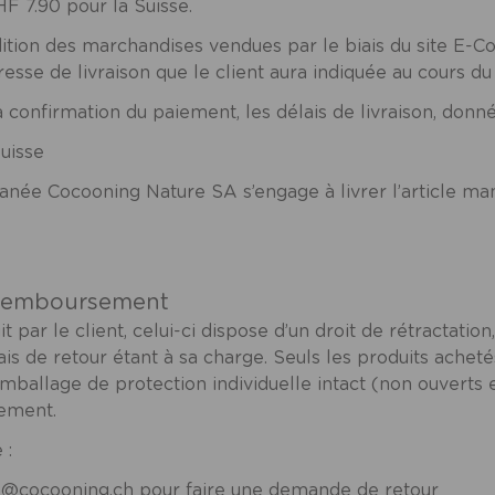
HF 7.90 pour la Suisse.
ition des marchandises vendues par le biais du site E-C
dresse de livraison que le client aura indiquée au cours
firmation du paiement, les délais de livraison, donnés à 
uisse
née Cocooning Nature SA s’engage à livrer l’article man
t remboursement
par le client, celui-ci dispose d’un droit de rétractation,
rais de retour étant à sa charge. Seuls les produits ache
emballage de protection individuelle intact (non ouverts 
sement.
 :
e@cocooning.ch
pour faire une demande de retour