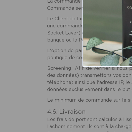
La commande sera enregistrée et val
Commande sera validée et sa carte
Le Client doit impérativement remplir
une commande. Les coordonnées de l
Socket Layer) et ne transitent jamai
banque ou la Poste. Le numéro de c
L'option de paiement par facture (
politique de confidentialité de Ce
Screening : Afin de vérifier si nou
des données) transmettons vos donn
téléphone) ainsi que l'adresse IP, l
données exclusivement dans le but d'
Le minimum de commande sur le site
4.6. Livraison
Les frais de port sont calculés à l’
l’acheminement. Ils sont à la charge