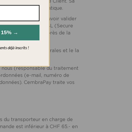
iement choisi par le Client. Sa
e de manière automatique.
Internet, avant de pouvoir valider
grâce au protocole SSL (Secure
rectement effectué auprès de la
s 15% →
nts déjà inscrits !
A. Les
conditions générales
et le la
, nous (responsable du traitement
ordonnées (e-mail, numéro de
e données). CembraPay traite vos
ifs du transporteur en charge de
mmande est inférieur à CHF 65.- en