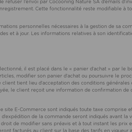
 de refuser l’envoi par Cocooning Nature SA d’emails d’i
registrement. Cette fonctionnalité reste modifiable à 
ormations personnelles nécessaires à la gestion de sa com
ides et à jour. Les informations relatives à son identific
lectionné, il est placé dans le « panier d’achat » par le b
articles, modifier son panier d’achat ou poursuivre le p
client tient lieu d’acceptation des conditions générales 
ée, le client reçoit une information de confirmation d
 le site E-Commerce sont indiqués toute taxe comprise et
s d’expédition de la commande seront indiqués avant la v
droit de modifier sans préavis et à tout instant les prix et
ront facturés au client sur la base des tarifs en vigueur