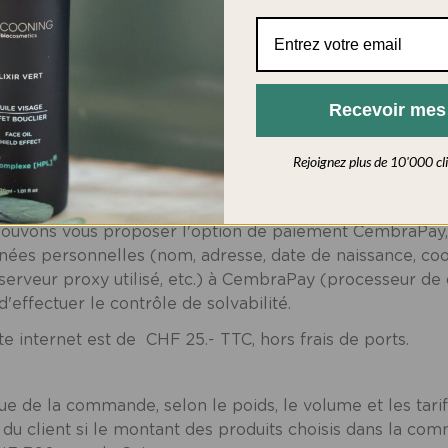
idée dès l'acceptation du paiement par le système de pa
 débitée au moment de l'enregistrement de la Command
 le formulaire d’inscription qui est proposé sur le Site 
a carte de crédit ou Postcard du Client sont cryptées 
s en clair sur le réseau. Le paiement de l’avance est di
Recevoir me
arte n'est pas envoyé à Cocooning Nature SA.
Rejoignez plus de 10'000 clie
paiement échelonné inclus) est gérée par CembraPay S
mbraPay SA
s'appliquent.
s pouvons vous proposer l'option de paiement CembraPay
ées personnelles (nom, adresse, date de naissance, co
e serveur proxy utilisé, etc.) à CembraPay (processeur d
effectuer le contrôle de solvabilité.
 internet est de CHF 25.- TTC, hors frais de ports.
issue de la commande, selon le poids, le volume et les tar
 du client si le montant des produits choisis dans la co