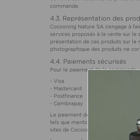
commande.
4.3. Représentation des prod
Cocooning Nature SA s’engage à fair
services proposés à la vente sur le 
présentation de ces produits sur le r
photographique des produits ne co
4.4. Paiements sécurisés
Pour le paiement de la commande, 
- Visa
- Mastercard
- Postfinance
- Cembrapay
Le paiement des achats s'effectuent
tels que mentionnés ci-dessus. Ceci 
sites de Cocooning Nature SA. Le pa