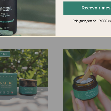
éo roll-on Homme 2x 50ml
Déodorant roll-on Her
Recevoir me
CHF 39,00
CHF 21,50
Rejoignez plus de 10'000 clie
AJOUTER AU PANIER
AJOUTER AU PANIER
eller