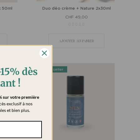
x 50ml
Duo déo crème + Nature 2x30ml
CHF 49,00
AJOUTER AU PANIER
 -15% dès
Best seller
ant !
% sur votre première
cès exclusif à nos
les et bien plus.