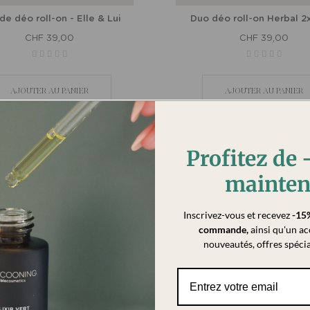
de déo roll-on - Elle & Lui
Duo déo roll-on Herbal 2
CHF 39,00
CHF 39,00
AJOUTER AU PANIER
AJOUTER AU PANIER
Profitez de
Best seller
mainten
Inscrivez-vous et recevez
-15
commande
,
ainsi qu'un ac
nouveautés, offres spécia