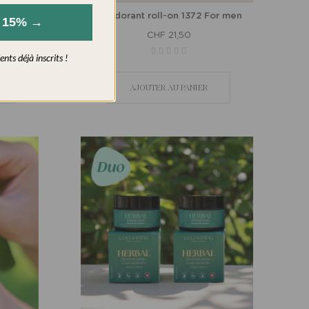
bal
Déodorant roll-on 1372 For men
s 15% →
CHF 21,50
nts déjà inscrits !
AJOUTER AU PANIER