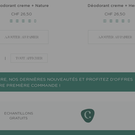
odorant creme + Nature
Déodorant creme + He
CHF 26,50
CHF 26,50
AJOUTER AU PANIER
AJOUTER AU PANIER
|
TOUT AFFICHER
RE, NOS DERNIÈRES NOUVEAUTÉS ET PROFITEZ D'OFFRES
TRE PREMIÈRE COMMANDE !
ECHANTILLONS
GRATUITS