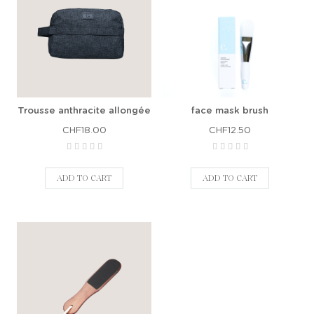
Trousse anthracite allongée
face mask brush
CHF18.00
CHF12.50
ADD TO CART
ADD TO CART