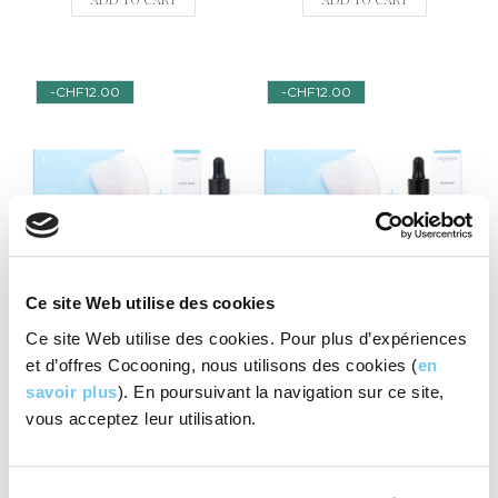
ADD TO CART
ADD TO CART
-CHF12.00
-CHF12.00
Ce site Web utilise des cookies
Duo Gua Sha + Elixir jaune
Duo Gua Sha + Elixir vert
Deluxe
Deluxe
Ce site Web utilise des cookies. Pour plus d’expériences
CHF69.00
CHF69.00
et d’offres Cocooning, nous utilisons des cookies (
en
CHF57.00
CHF57.00
savoir plus
). En poursuivant la navigation sur ce site,
vous acceptez leur utilisation.
ADD TO CART
ADD TO CART