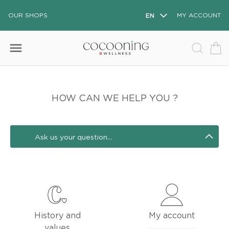
OUR SHOPS
EN
MY ACCOUNT
menu
HOW CAN WE HELP YOU ?
History and
My account
values