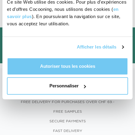
Ce site Web utilise des cookies. Pour plus d’expériences
CONTACT OUR HELPLINE
et d’offres Cocooning, nous utilisons des cookies (
en
Item
savoir plus
). En poursuivant la navigation sur ce site,
1
vous acceptez leur utilisation.
of
JOIN US FOR WELLNESS TIPS, OUR LATEST PRODUCTS, AND
2
EXCLUSIVE OFFERS WITH 15% OFF YOUR FIRST ORDER!
Afficher les détails
Autoriser tous les cookies
Personnaliser
FREE DELIVERY FOR PURCHASES OVER CHF 69.-
FREE SAMPLES
SECURE PAYMENTS
FAST DELIVERY