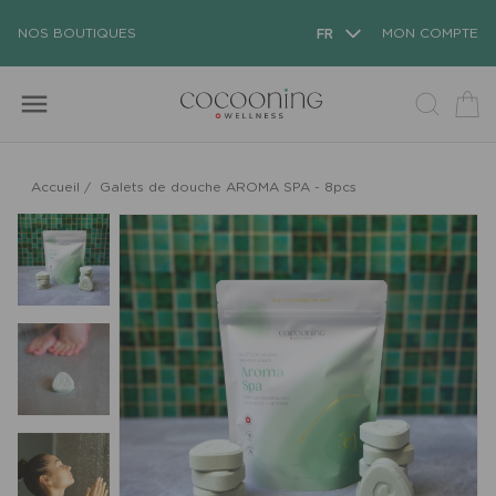
NOS BOUTIQUES
FR
MON COMPTE
menu
Accueil
/
Galets de douche AROMA SPA - 8pcs