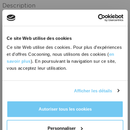
Description
Utilisations
Ce site Web utilise des cookies
Ce site Web utilise des cookies. Pour plus d’expériences
et d’offres Cocooning, nous utilisons des cookies (
en
savoir plus
). En poursuivant la navigation sur ce site,
-15% SUR VOTRE
vous acceptez leur utilisation.
1. Placez le galet dans un coin de votre douche, sur le sol, à
PREMIÈRE COMMANDE ?
l’abri du jet d’eau direct.
2. Evitez de le plonger entièrement dans l’eau
Afficher les détails
3. Laissez la magie opérer: l’eau chaude va libérer les arômes.
Oui, je veux !
Autoriser tous les cookies
Non, merci.
Avis clients
Personnaliser
-
0 avis