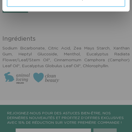
NOTEZ LE
Item
1
of
Ingrédients
0
Sodium Bicarbonate, Citric Acid, Zea Mays Starch, Xanthan
Gum, Heptyl Glucoside, Menthol, Eucalyptus Radiata
Flower/Leaf/Stem Oil*, Cinnamomum Camphora (Camphor)
Leaf Oil*, Eucalyptus Globulus Leaf Oil*, Chlorophyllin.
REJOIGNEZ-NOUS POUR DES ASTUCES BIEN-ÊTRE, NOS
DERNIÈRES NOUVEAUTÉS ET PROFITEZ D'OFFRES EXCLUSIVES
AVEC 15% DE RÉDUCTION SUR VOTRE PREMIÈRE COMMANDE !