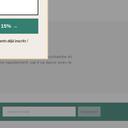
s 15% →
nts déjà inscrits !
r vous-même à la taille souhaitée et
re rapidement, car il va durcir avec le