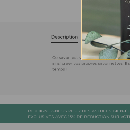
Description
Utilisations
Avis
Ce savon est vendu en pain d’environ 7
ainsi créer vos propres savonnettes. Il 
temps !
REJOIGNEZ-NOUS POUR DES ASTUCES BIEN-ÊT
EXCLUSIVES AVEC 15% DE RÉDUCTION SUR VO