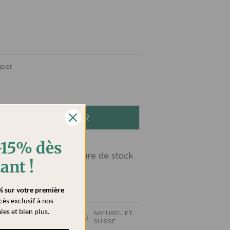
uper
JOUTER AU PANIER
 -15% dès
 actuellement en rupture de stock
ant !
% sur votre première
cès exclusif à nos
les et bien plus.
S DE PORT OFFERT
NATUREL ET
69 CHF
SUISSE