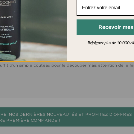
Recevoir me
 clients
Ingrédients
Rejoignez plus de 10'000 clie
50g (poids au moment de l’emballage). Vous pouvez alors le coupe
suffit d’un simple couteau pour le découper mais attention de le fai
RE, NOS DERNIÈRES NOUVEAUTÉS ET PROFITEZ D'OFFRES
TRE PREMIÈRE COMMANDE !