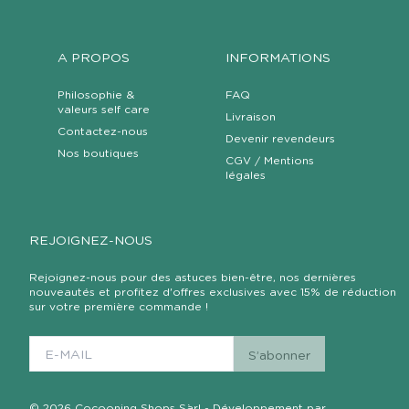
A PROPOS
INFORMATIONS
Philosophie &
FAQ
valeurs self care
Livraison
Contactez-nous
Devenir revendeurs
Nos boutiques
CGV / Mentions
légales
REJOIGNEZ-NOUS
Rejoignez-nous pour des astuces bien-être, nos dernières
nouveautés et profitez d'offres exclusives avec 15% de réduction
sur votre première commande !
© 2026 Cocooning Shops Sàrl - Développement par