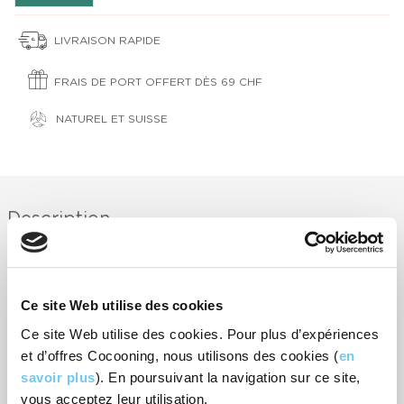
LIVRAISON RAPIDE
FRAIS DE PORT OFFERT DÈS 69 CHF
NATUREL ET SUISSE
Description
Caresse de Monoï – Format Voyage Emportez votre rituel
Caresse de Monoï partout avec vous grâce à ce trio estival en
format voyage. Pensé pour les vacances, les week-ends, la
trousse de toilette ou les déplacements, ce coffret réunit trois
Ce site Web utilise des cookies
essentiels pour prendre soin de votre peau et de vos lèvres
Ce site Web utilise des cookies. Pour plus d’expériences
avec douceur.
À l’intérieur, retrouvez le lait corporel Caresse de Monoï 50 ml,
et d’offres Cocooning, nous utilisons des cookies (
en
le gommage Caresse de Monoï 100 ml et le baume à lèvres
savoir plus
). En poursuivant la navigation sur ce site,
senteur coco.
vous acceptez leur utilisation.