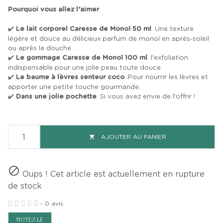
Pourquoi vous allez l’aimer
✔️
Le lait corporel Caresse de Monoï 50 ml
. Une texture
légère et douce au délicieux parfum de monoï en après-soleil
ou après la douche.
✔️
Le gommage Caresse de Monoï 100 ml
. l'exfoliation
indispensable pour une jolie peau toute douce.
✔️
Le baume à lèvres senteur coco
. Pour nourrir les lèvres et
apporter une petite touche gourmande.
✔️
Dans une jolie pochette
. Si vous avez envie de l'offrir !
AJOUTER AU PANIER


Oups ! Cet article est actuellement en rupture
de stock
-
0 avis
NOTEZ LE