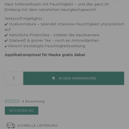
Haut tiefenwirksam mit Feuchtigkeit – und das ganz im
Einklang mit dem natürlichen Hautgleichgewicht.
Wirkstoff-Highlights :
✔️ Hyaluronsäure – spendet intensive Feuchtigkeit und polstert
auf
✔️ Natürliche Probiotika – stärken die Hautbarriere
✔️ Edelweiß & grüner Tee – reich an Antioxidantien
Klinisch bestätigte Feuchtigkeitswirkung
✔️
Applikationspinsel für Maske gratis dabei
IN DEN WARENKORB

-
4
Bewertung
BEWERTEN SIE
SCHNELLE LIEFERUNG