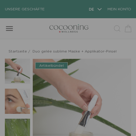
UNSERE GESCHÄFTE
DE
MEIN KONTO
menu
Startseite
/
Duo gelée sublime Maske + Applikator-Pinsel
Artikelbündel