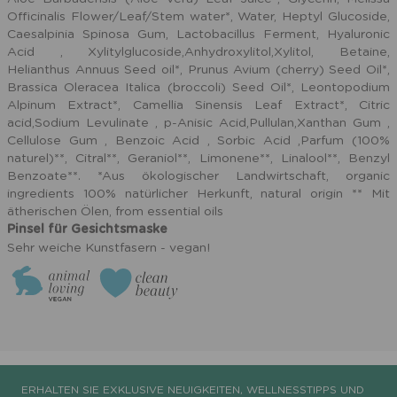
Officinalis Flower/Leaf/Stem water*, Water, Heptyl Glucoside,
Caesalpinia Spinosa Gum, Lactobacillus Ferment, Hyaluronic
Acid , Xylitylglucoside,Anhydroxylitol,Xylitol, Betaine,
Helianthus Annuus Seed oil*, Prunus Avium (cherry) Seed Oil*,
Brassica Oleracea Italica (broccoli) Seed Oil*, Leontopodium
Alpinum Extract*, Camellia Sinensis Leaf Extract*, Citric
acid,Sodium Levulinate , p-Anisic Acid,Pullulan,Xanthan Gum ,
Cellulose Gum , Benzoic Acid , Sorbic Acid ,Parfum (100%
naturel)**, Citral**, Geraniol**, Limonene**, Linalool**, Benzyl
Benzoate**. *Aus ökologischer Landwirtschaft, organic
ingredients 100% natürlicher Herkunft, natural origin ** Mit
ätherischen Ölen, from essential oils
Pinsel für Gesichtsmaske
Sehr weiche Kunstfasern - vegan!
ERHALTEN SIE EXKLUSIVE NEUIGKEITEN, WELLNESSTIPPS UND