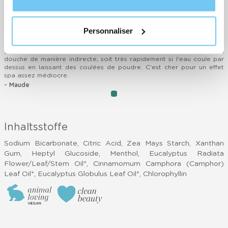
Personnaliser
Comme d'habitude chez cocooning, le produit a une bonne odeur
naturelle, mais la texture et l'usage n'ont pas beaucoup d'intérêt, le
galet fond soit trop peu pour libérer l'odeur quand on le met sous la
douche de manière indirecte, soit très rapidement si l'eau coule par
dessus en laissant des coulées de poudre. C'est cher pour un effet
spa assez médiocre.
- Maude
item
Item
0
1
of
Inhaltsstoffe
1
Sodium Bicarbonate, Citric Acid, Zea Mays Starch, Xanthan
Gum, Heptyl Glucoside, Menthol, Eucalyptus Radiata
Flower/Leaf/Stem Oil*, Cinnamomum Camphora (Camphor)
Leaf Oil*, Eucalyptus Globulus Leaf Oil*, Chlorophyllin