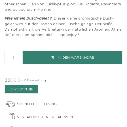
ätherischen Ölen von Eukalyptus globulus, Radiata, Ravintsara
und belebendem Menthol.
Was ist ein Dusch-galet ?
Dieser kleine aromatische Dush-
galet wird auf den Boden deiner Dusche gelegt. Der heiße
Dampf aktiviert die Verbreitung der natürlichen Aromen. Atme
tief durch, entspanne dich ... und enjoy !
IN DEN WARENKORB

-
2
Bewertung
BEWERTEN SIE
SCHNELLE LIEFERUNG
VERSANDKOSTENFREI AB 69 CHF