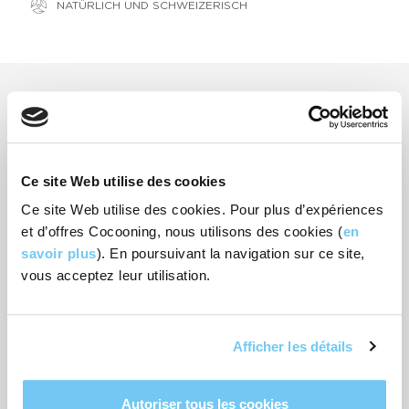
NATÜRLICH UND SCHWEIZERISCH
Ergebnisse
Verwendungen
Ce site Web utilise des cookies
1. Placez le galet dans un coin de votre douche, sur le sol, à
Ce site Web utilise des cookies. Pour plus d’expériences
l’abri du jet d’eau direct.
et d’offres Cocooning, nous utilisons des cookies (
en
2. Evitez de le plonger entièrement dans l’eau
savoir plus
). En poursuivant la navigation sur ce site,
3. Laissez la magie opérer: l’eau chaude va libérer les arômes.
vous acceptez leur utilisation.
Bewertungen
Afficher les détails
-
2
Bewertung
Autoriser tous les cookies
BEWERTEN SIE