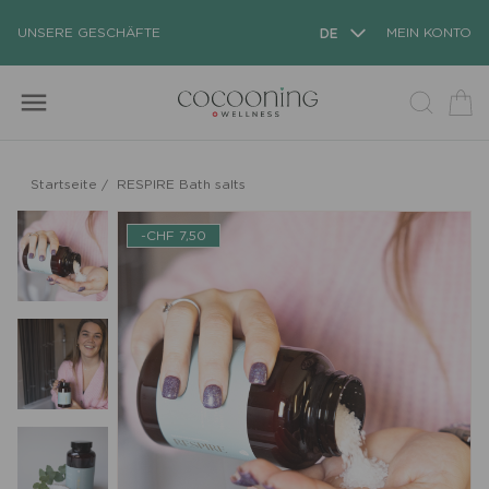
UNSERE GESCHÄFTE
DE
MEIN KONTO
menu
Startseite
/
RESPIRE Bath salts
-CHF 7,50