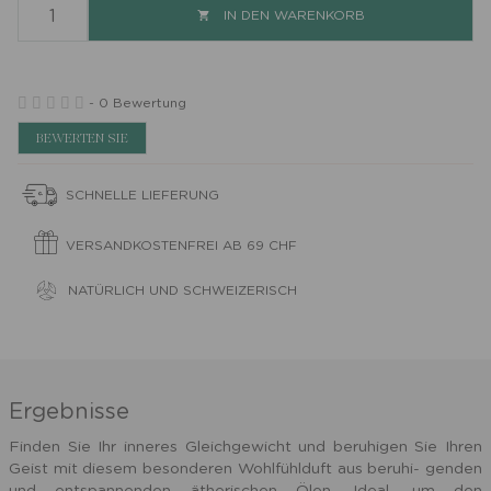
IN DEN WARENKORB

-
0 Bewertung
BEWERTEN SIE
SCHNELLE LIEFERUNG
VERSANDKOSTENFREI AB 69 CHF
NATÜRLICH UND SCHWEIZERISCH
Ergebnisse
Finden Sie Ihr inneres Gleichgewicht und beruhigen Sie Ihren
Geist mit diesem besonderen Wohlfühlduft aus beruhi- genden
und entspannenden ätherischen Ölen. Ideal, um den