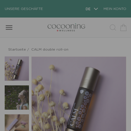
UNSERE GESCHÄFTE
DE
MEIN KONTO
menu
Startseite
/
CALM double roll-on