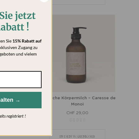
Sie jetzt
abatt !
ten Sie
15% Rabatt auf
xklusiven Zugang zu
geboten und vielem
Natürliche Körpermilch – Caresse de
alten →
Monoï
CHF 29,00
s registriert !
IN DEN WARENKORB