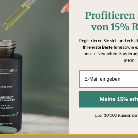
Profitieren 
Best seller
von 15% R
Registrieren Sie sich und erhal
Ihre erste Bestellung
sowie e
unsere Neuheiten, Sonderan
mehr.
Deodorant roll-on Herbal
Meine 15% erh
CHF 21,50
Über 10'000 Kunden bereit
IN DEN WARENKORB