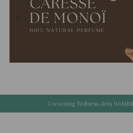
ren
Item
4
of
Cocooning Wellness, dein Wohlfühl
4