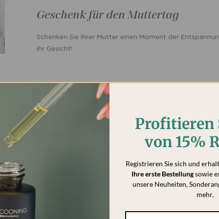
Geschenk für den Muttertag
Schenken Sie Ihrer Mutter einen Moment der Entspannung
ihr Gesicht!
igen Sie die Unannehmlichkeiten.
ie erneut
Profitieren 
von 15% R
Registrieren Sie sich und erhal
Ihre erste Bestellung
sowie e
unsere Neuheiten, Sonderan
mehr.