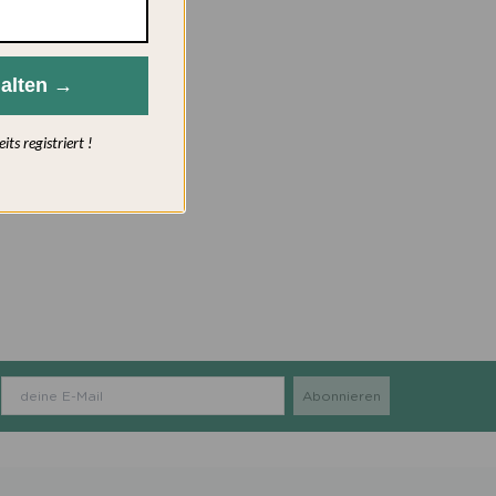
alten →
s registriert !