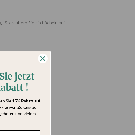
. So zaubern Sie ein Lächeln auf
Sie jetzt
abatt !
ten Sie
15% Rabatt auf
xklusiven Zugang zu
geboten und vielem